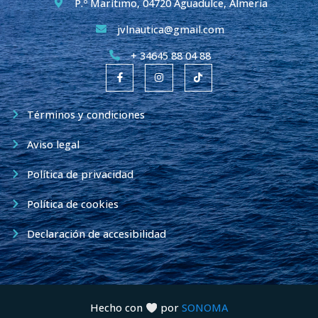
P.º Marítimo, 04720 Aguadulce, Almería
jvlnautica@gmail.com
+ 34645 88 04 88
F
I
T
a
n
i
c
s
k
e
t
t
b
a
o
Términos y condiciones
o
g
k
o
r
k
a
Aviso legal
-
m
f
Política de privacidad
Política de cookies
Declaración de accesibilidad
Hecho con
por
SONOMA