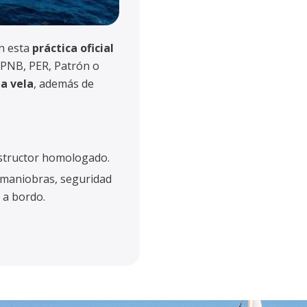
on esta
práctica oficial
 (PNB, PER, Patrón o
a vela
, además de
instructor homologado.
y maniobras, seguridad
 a bordo.