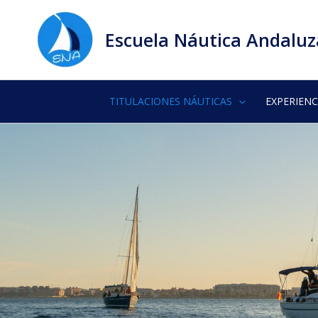
Ir
al
Escuela Náutica Andaluz
contenido
TITULACIONES NÁUTICAS
EXPERIENC