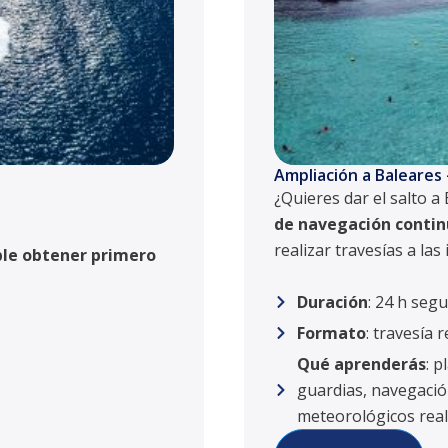
Ampliación a Baleares 
¿Quieres dar el salto a
de navegación conti
realizar travesías a las 
ble obtener primero
Duración
: 24 h seg
Formato
: travesía 
Qué aprenderás
: p
guardias, navegació
meteorológicos real