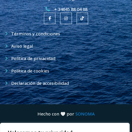
+ 34645 88 04 88
F
I
T
a
n
i
c
s
k
e
t
t
b
a
o
Términos y condiciones
o
g
k
o
r
k
a
Aviso legal
-
m
f
Política de privacidad
Política de cookies
Declaración de accesibilidad
Hecho con
por
SONOMA