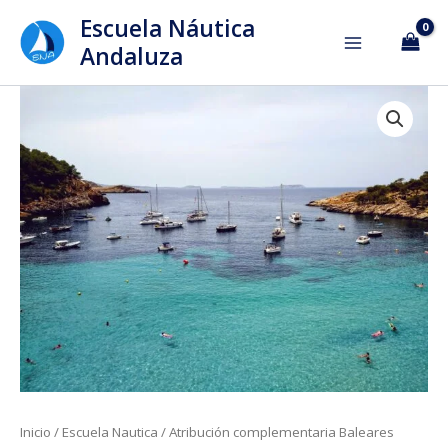
Ir
Escuela Náutica
al
Andaluza
contenido
Atribución
complementaria
Baleares
cantidad
Inicio
/
Escuela Nautica
/ Atribución complementaria Baleares